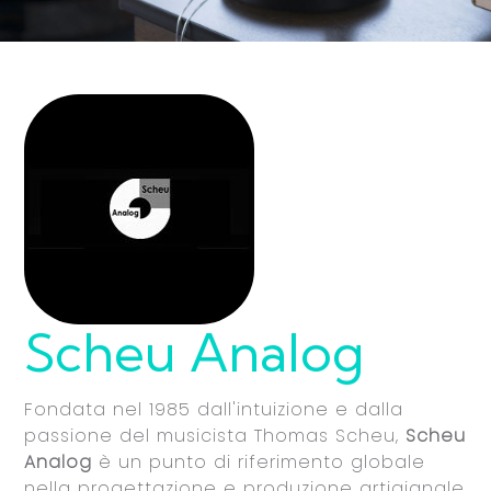
Scheu Analog
Fondata nel 1985 dall'intuizione e dalla
passione del musicista Thomas Scheu,
Scheu
Analog
è un punto di riferimento globale
nella progettazione e produzione artigianale