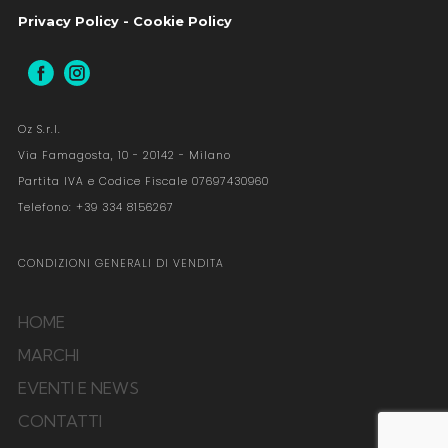
Privacy Policy
-
Cookie Policy
Oz S.r.l.
Via Famagosta, 10 - 20142 - Milano
Partita IVA e Codice Fiscale 07697430960
Telefono: +39 334 8156267
CONDIZIONI GENERALI DI VENDITA
HOME
MARCHI
EVENTI E NEWS
CONTATTI