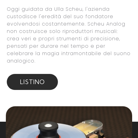
Oggi guidata da Ulla Scheu, l'azienda
custodisce l'eredità del suo fondatore
evolvendosi costantemente. Scheu Analog
non costruisce solo riproduttori musicali:
crea veri e propri strumenti di precisione,
pensati per durare nel tempo e per
celebrare la magia intramontabile del suono
analogico.
LISTINO